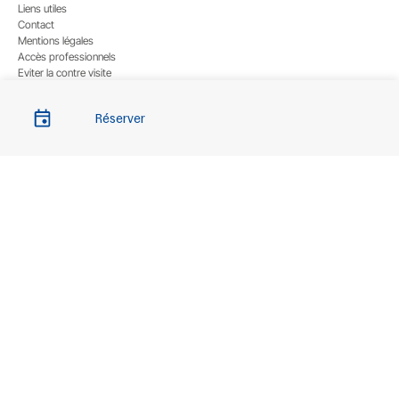
Liens utiles
Contact
Mentions légales
Accès professionnels
Eviter la contre visite
Réserver
Choix du centre
Contrôle Technique Autovision Paray-Vieille-Poste
Contrôle Technique Autovision Athis-Mons
Contrôle Technique Autovision Viry-Châtillon
Contrôle Technique Autovision Ris-Orangis
Contrôle Technique Autovision Combs-la-Ville
Contrôle Technique Autovision Morsang-sur-orge
Contrôle Technique Autovision Saint-Michel sur Orge
Contrôle Technique Autovision Evry
Contrôle Technique Autovision Saint-Pierre du Perray
Contrôle Technique Autopribas Corbeil-Essonnes
Contrôle Technique Autovision Corbeil-Essonnes