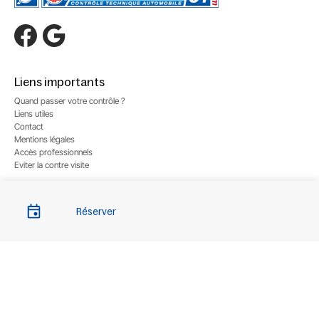
Liens importants
Quand passer votre contrôle ?
Liens utiles
Contact
Mentions légales
Accès professionnels
Eviter la contre visite
Choix du centre
Réserver
Contrôle Technique Autovision Paray-Vieille-Poste
Contrôle Technique Autovision Athis-Mons
Contrôle Technique Autovision Viry-Châtillon
Contrôle Technique Autovision Ris-Orangis
Contrôle Technique Autovision Combs-la-Ville
Contrôle Technique Autovision Morsang-sur-orge